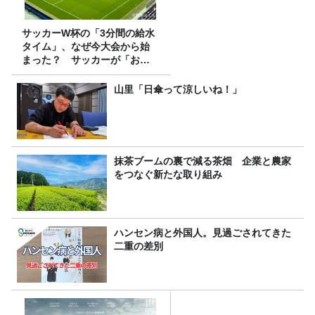
サッカーW杯の「3分間の給水
タイム」、なぜ今大会から始
まった？ サッカーが「お
金」に変わる仕組み
山里「日傘って涼しいね！」
抹茶ブームの裏で減る茶畑 企業と農家
をつなぐ新たな取り組み
ハンセン病と外国人。見過ごされてきた
二重の差別