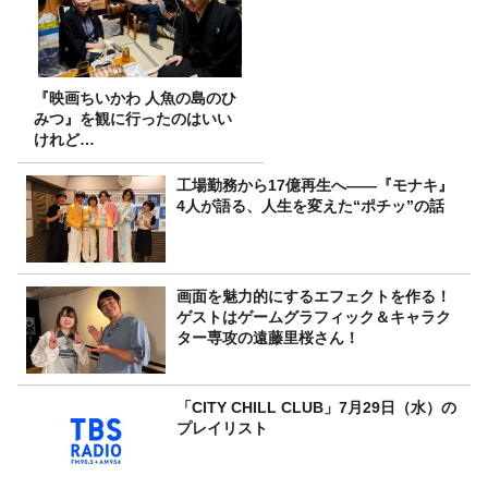
『映画ちいかわ 人魚の島のひ
みつ』を観に行ったのはいい
けれど…
工場勤務から17億再生へ——『モナキ』
4人が語る、人生を変えた“ポチッ”の話
画面を魅力的にするエフェクトを作る！
ゲストはゲームグラフィック＆キャラク
ター専攻の遠藤里桜さん！
「CITY CHILL CLUB」7月29日（水）の
プレイリスト