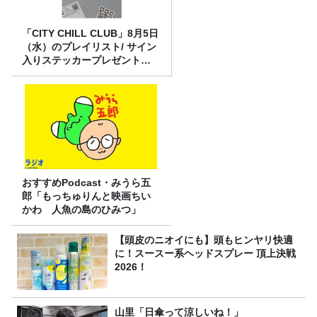
「CITY CHILL CLUB」8月5日
（水）のプレイリスト/ サイン
入りステッカープレゼント有
り
おすすめPodcast・みうら五
郎「もっちゅりんと映画ちい
かわ 人魚の島のひみつ」
【頭皮のニオイにも】頭もヒンヤリ快適
に！スースー系ヘッドスプレー 頂上決戦
2026！
山里「日傘って涼しいね！」