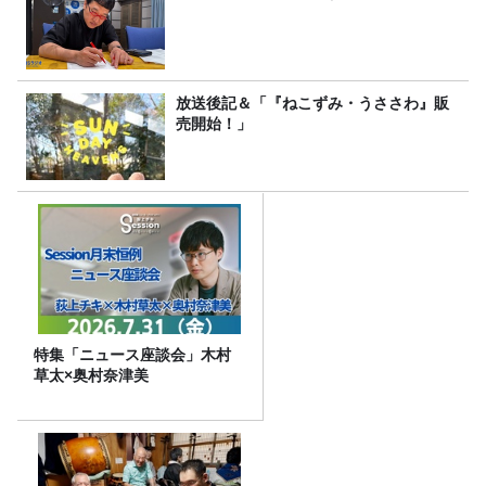
放送後記＆「『ねこずみ・うささわ』販
売開始！」
特集「ニュース座談会」木村
草太×奥村奈津美