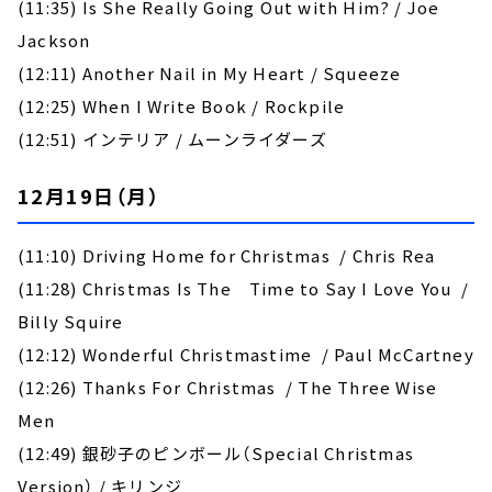
(11:35) Is She Really Going Out with Him? / Joe
Jackson
(12:11) Another Nail in My Heart / Squeeze
(12:25) When I Write Book / Rockpile
(12:51) インテリア / ムーンライダーズ
12月19日（月）
(11:10) Driving Home for Christmas / Chris Rea
(11:28) Christmas Is The Time to Say I Love You /
Billy Squire
(12:12) Wonderful Christmastime / Paul McCartney
(12:26) Thanks For Christmas / The Three Wise
Men
(12:49) 銀砂子のピンボール（Special Christmas
Version） / キリンジ