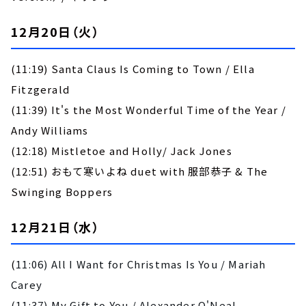
12月20日（火）
(11:19) Santa Claus Is Coming to Town / Ella
Fitzgerald
(11:39) It's the Most Wonderful Time of the Year /
Andy Williams
(12:18) Mistletoe and Holly/ Jack Jones
(12:51) おもて寒いよね duet with 服部恭子 & The
Swinging Boppers
12月21日（水）
(
11:06) All I Want for Christmas Is You / Mariah
Carey
(11:37) My Gift to You / Alexander O'Neal