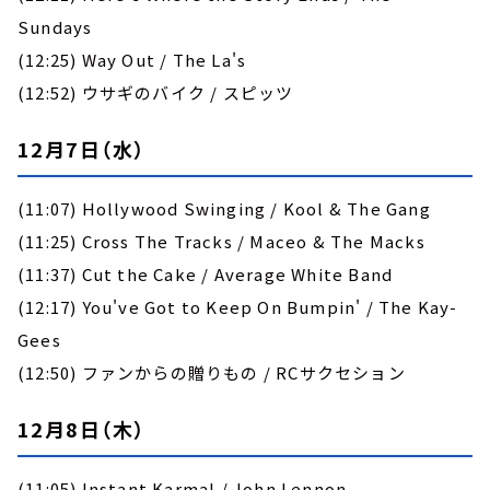
Sundays
(12:25) Way Out / The La's
(12:52) ウサギのバイク / スピッツ
12月7日（水）
(11:07) Hollywood Swinging / Kool & The Gang
(11:25) Cross The Tracks / Maceo & The Macks
(11:37) Cut the Cake / Average White Band
(12:17) You've Got to Keep On Bumpin' / The Kay-
Gees
(12:50) ファンからの贈りもの / RCサクセション
12月8日（木）
(11:05) Instant Karma! / John Lennon