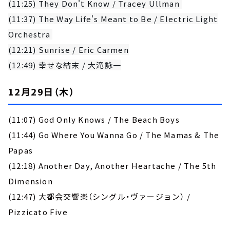
(11:25) They Don't Know / Tracey Ullman
(11:37) The Way Life's Meant to Be / Electric Light
Orchestra
(12:21) Sunrise / Eric Carmen
(12:49) 幸せな結末 / 大滝詠一
12月29日（木）
(11:07) God Only Knows / The Beach Boys
(11:44) Go Where You Wanna Go / The Mamas & The
Papas
(12:18) Another Day, Another Heartache / The 5th
Dimension
(12:47) 大都会交響楽（シングル・ヴァージョン） /
Pizzicato Five