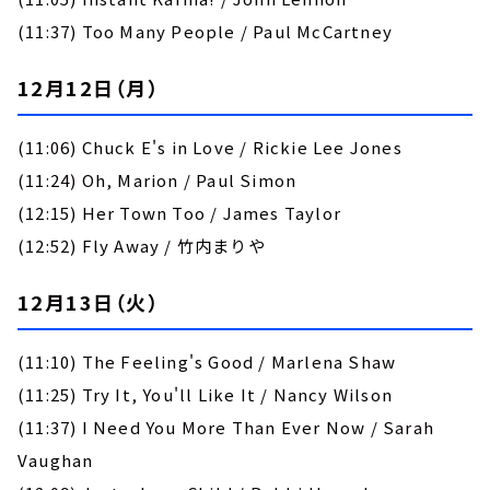
(11:37) Too Many People / Paul McCartney
12月12日（月）
(11:06) Chuck E's in Love / Rickie Lee Jones
(11:24) Oh, Marion / Paul Simon
(12:15) Her Town Too / James Taylor
(12:52) Fly Away / 竹内まりや
12月13日（火）
(11:10) The Feeling's Good / Marlena Shaw
(11:25) Try It, You'll Like It / Nancy Wilson
(11:37) I Need You More Than Ever Now / Sarah
Vaughan