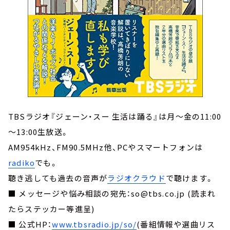
TBSラジオ『ジェーン・スー 生活は踊る』は月～金の11:00
～13:00生放送。
AM954kHz、FM90.5MHz他、PCやスマートフォンは
radiko
でも。
聴き逃しても過去の音声が
ラジオクラウド
で聴けます。
■ メッセージや悩み相談の宛先：so@tbs.co.jp (読まれ
たらステッカー等進呈)
■ 公式HP：
www.tbsradio.jp/so/
(番組情報や選曲リス