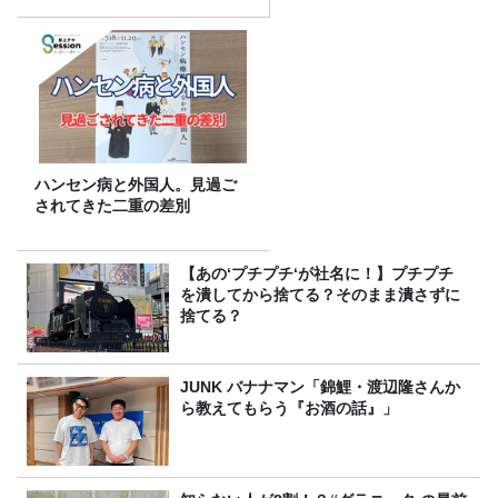
スナー60名をご招待！
ハンセン病と外国人。見過ご
されてきた二重の差別
【あの‘プチプチ‘が社名に！】プチプチ
を潰してから捨てる？そのまま潰さずに
捨てる？
JUNK バナナマン「錦鯉・渡辺隆さんか
ら教えてもらう『お酒の話』」