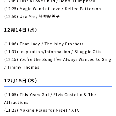
(12:09) Just a Love Child / Bobbi Humphrey
(12:25) Magic Wand of Love / Kellee Patterson
(12:50) Use Me / 笠井紀美子
12月14日（水）
(11:06) That Lady / The Isley Brothers
(11:37) Inspiration/Information / Shuggie Otis
(12:15) You're the Song I've Always Wanted to Sing
/ Timmy Thomas
12月15日（木）
(11:05) This Years Girl / Elvis Costello & The
Attractions
(11:23) Making Plans for Nigel / XTC