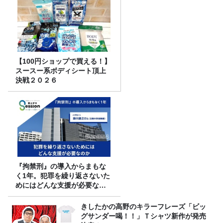
【100円ショップで買える！】
スースー系ボディシート頂上
決戦２０２６
『拘禁刑』の導入からまもな
く1年。犯罪を繰り返さないた
めにはどんな支援が必要なの
か
きしたかの高野のキラーフレーズ「ビッ
グサンダー喝！！」Ｔシャツ新作が発売