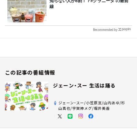
知らない人が8割！？#グラニータ の最前
線
Recommended by
この記事の番組情報
ジェーン・スー 生活は踊る
ジェーン・スー/小笠原亘/山内あゆ/杉
山真也/宇賀神メグ/堀井美香