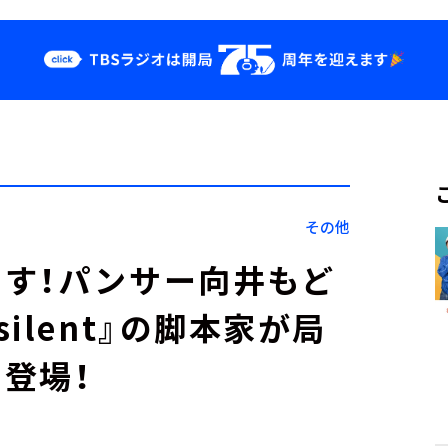
クス
イベント・グッ
ズ
st
YouTube
せ
会社情報
その他
す！パンサー向井もど
ilent』の脚本家が局
登場！