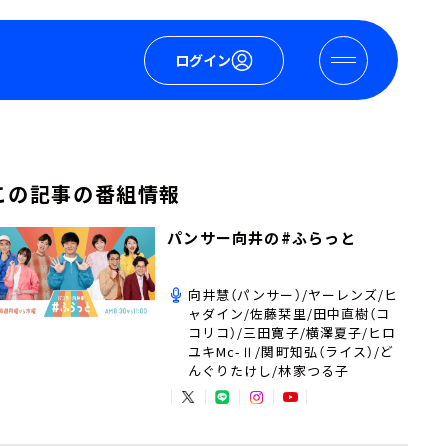
ログイン
この記事の番組情報
パンサー向井の#ふらっと
向井慧（パンサー）/ヤーレンズ/ヒ
ャダイン/佐藤栞里/田中直樹（コ
コリコ）/三田寛子/横澤夏子/ヒロ
ユキMc-Ⅱ/関町知弘（ライス）/ど
んぐりたけし/林家つる子