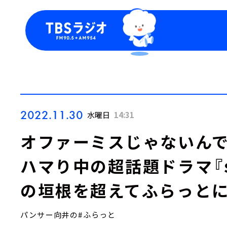
今日の番組表
トピッ
週間番組表
TBS
Podca
お知ら
2022.11.30
水曜日
14:31
オファーミスじゃないんで
ハマり中の超話題ドラマ『s
の垣根を超えてふらっとに
パンサー向井の#ふらっと