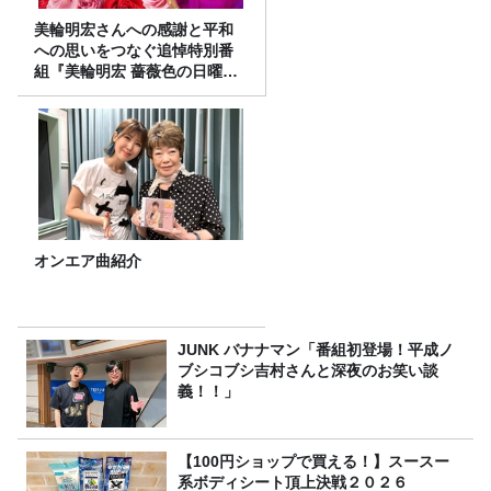
美輪明宏さんへの感謝と平和
への思いをつなぐ追悼特別番
組『美輪明宏 薔薇色の日曜日
～ごきげんよう、ルンルン
～』8/9（日）16時放送
オンエア曲紹介
JUNK バナナマン「番組初登場！平成ノ
ブシコブシ吉村さんと深夜のお笑い談
義！！」
【100円ショップで買える！】スースー
系ボディシート頂上決戦２０２６