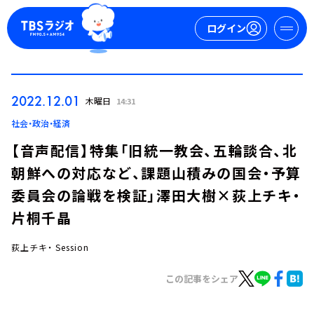
ログイン
マイページ
2022.12.01
木曜日
14:31
新規会員登録
ログイン
社会・政治・経済
【音声配信】特集「旧統一教会、五輪談合、北
朝鮮への対応など、課題山積みの国会・予算
委員会の論戦を検証」澤田大樹×荻上チキ・
片桐千晶
荻上チキ・ Session
今日の番組表
週間番組表
この記事をシェア
トピックス
TBS Podcast