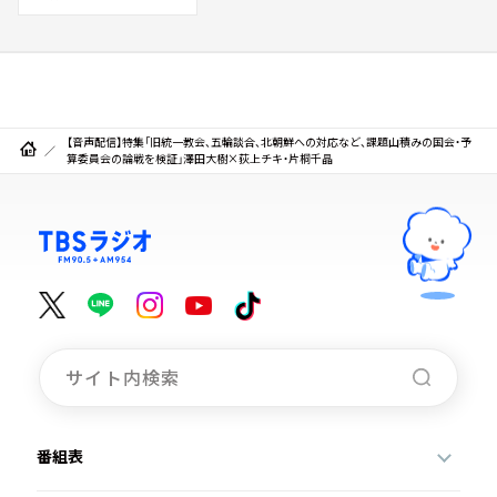
【音声配信】特集「旧統一教会、五輪談合、北朝鮮への対応など、課題山積みの国会・予
算委員会の論戦を検証」澤田大樹×荻上チキ・片桐千晶
番組表