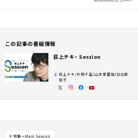
Recommended by
この記事の番組情報
荻上チキ・ Session
荻上チキ/片桐千晶/山本恵里伽/日比麻
音子
# 特集＝Main Session