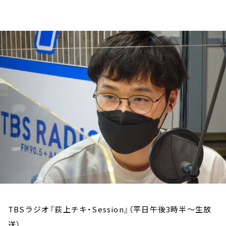
お知らせ
イベント・グッズ
YouTube
会社情報
TBSラジオ『荻上チキ・Session』（平日午後3時半～生放
送）