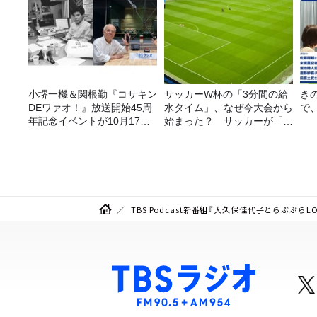
小堺一機＆関根勤『コサキン
サッカーW杯の「3分間の給
き
DEワァオ！』放送開始45周
水タイム」、なぜ今大会から
で
年記念イベントが10月17日
始まった？ サッカーが「お
（土）に開催決定！本日より
金」に変わる仕組み
FC先行受付スタート！
TBS Podcast新番組『大久保佳代子とらぶぶらLO