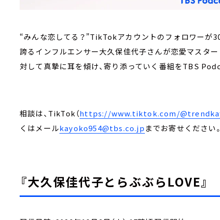
“みんな恋してる？”TikTokアカウントのフォロワー
誇るインフルエンサー大久保佳代子さんが恋愛マスターと
対して真摯に耳を傾け、寄り添っていく番組をTBS Podc
相談は、TikTok（
https://www.tiktok.com/@trendka
くはメール
kayoko954@tbs.co.jp
までお寄せください
『大久保佳代子とらぶぶらLOVE』