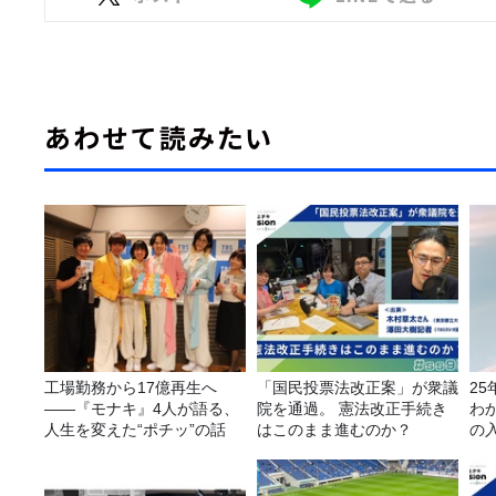
あわせて読みたい
工場勤務から17億再生へ
「国民投票法改正案」が衆議
2
——『モナキ』4人が語る、
院を通過。 憲法改正手続き
わ
人生を変えた“ポチッ”の話
はこのまま進むのか？
の