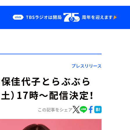
クス
イベント・グッ
ズ
st
YouTube
せ
会社情報
プレスリリース
『大久保佳代子とらぶぶら
日（土）17時～配信決定！
この記事をシェア