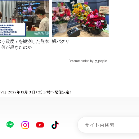
のう震度７を観測した熊本
鰻パクリ
、何が起きたのか
Recommended by
VE』 2022年12月３日（土）17時～配信決定！