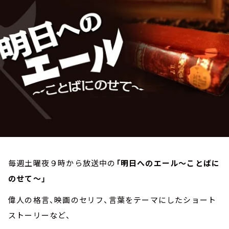
お知らせ
イベント・グッズ
YouTube
会社情報
毎週土曜夜９時から放送中の
「明日へのエール～ことばに
のせて～」
偉人の格言、映画のセリフ、言葉をテーマにしたショート
ストーリーなど、