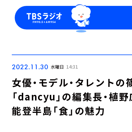
今日の番組表
トピッ
週間番組表
TBS
Podca
お知ら
2022.11.30
水曜日
14:31
女優・モデル・タレントの
「dancyu」の編集長・
能登半島「食」の魅力