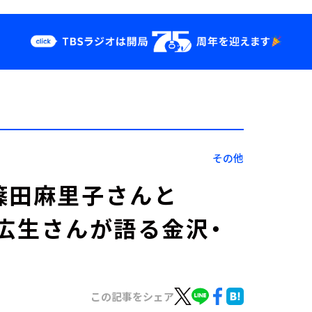
クス
イベント・グッ
ズ
st
YouTube
せ
会社情報
その他
篠田麻里子さんと
植野広生さんが語る金沢・
この記事をシェア