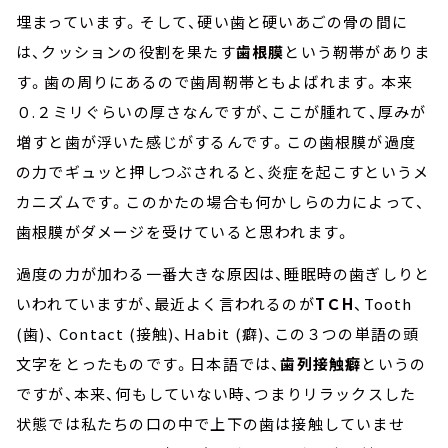
埋まっています。そして、硬い歯と硬いあごの骨の間に
は、クッションの役割を果たす
歯根膜
という靭帯がありま
す。歯の周りにあるので歯周靭帯ともよばれます。本来
０
.
２ミリぐらいの厚さなんですが、ここが腫れて、厚みが
増すと歯が浮いた感じがするんです。この歯根膜が過度
の力でギュッと押しつぶされると、炎症を起こすというメ
カニズムです。このかたの場合も何かしらの力によって、
歯根膜がダメージを受けていると思われます。
過度の力が加わる一番大きな原因は、睡眠時の歯ぎしりと
いわれていますが、最近よく言われるのが
T
Ｃ
H
、
Tooth
(
歯
)
、
Contact (
接触
)
、
Habit (
癖
)
、この３つの単語の頭
文字をとったものです。日本語では、
歯列接触癖
というの
ですが、本来、何もしていない時、つまりリラックスした
状態では私たちの口の中で上下の歯は接触していませ