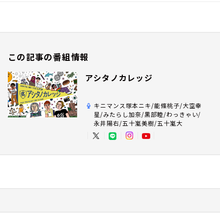
この記事の番組情報
アシタノカレッジ
キニマンス塚本ニキ/能條桃子/大空幸
星/みたらし加奈/黒部睦/わっきゃい/
永井陽右/五十嵐美樹/五十嵐大