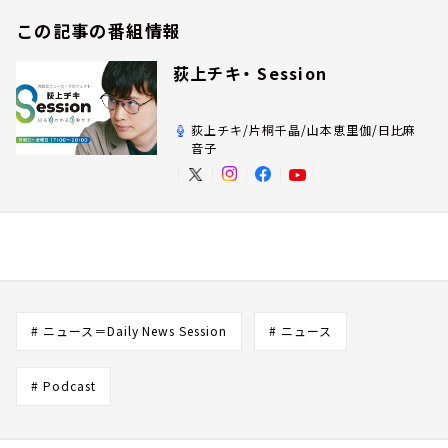
この記事の番組情報
荻上チキ・ Session
荻上チキ/片桐千晶/山本恵里伽/日比麻
音子
# ニュース＝Daily News Session
# ニュース
# Podcast