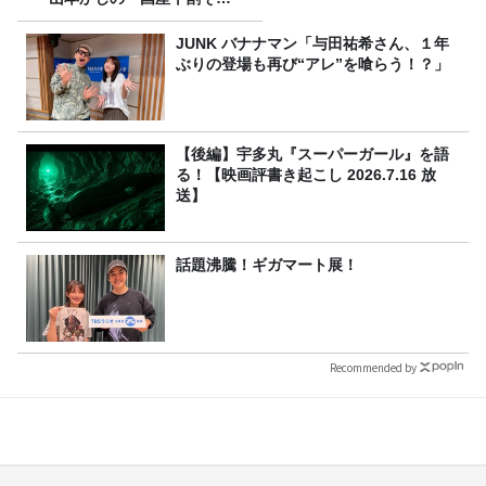
ば」』とは？【十割そば10種
食べ比べ】
JUNK バナナマン「与田祐希さん、１年
ぶりの登場も再び“アレ”を喰らう！？」
【後編】宇多丸『スーパーガール』を語
る！【映画評書き起こし 2026.7.16 放
送】
話題沸騰！ギガマート展！
Recommended by