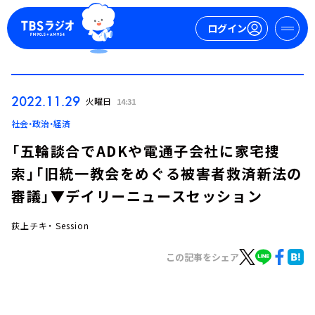
ログイン
マイページ
2022.11.29
火曜日
14:31
新規会員登録
ログイン
社会・政治・経済
「五輪談合でADKや電通子会社に家宅捜
索」「旧統一教会をめぐる被害者救済新法の
審議」▼デイリーニュースセッション
荻上チキ・ Session
今日の番組表
この記事をシェア
週間番組表
トピックス
TBS Podcast