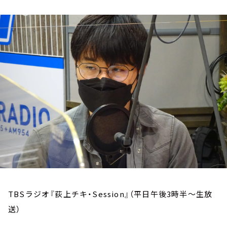
お知らせ
イベント・グッズ
YouTube
会社情報
TBSラジオ『荻上チキ・Session』（平日午後3時半～生放
送）