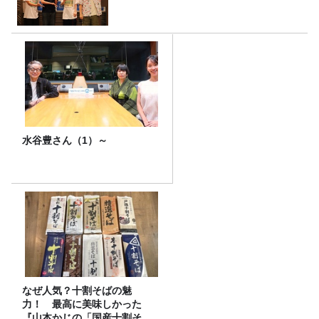
水谷豊さん（1）～
なぜ人気？十割そばの魅
力！ 最高に美味しかった
『山本かじの「国産十割そ