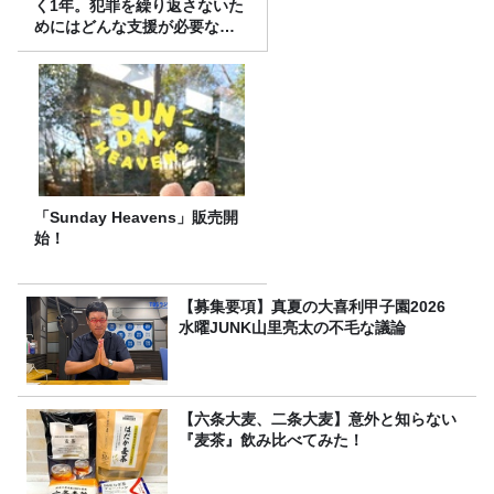
く1年。犯罪を繰り返さないた
めにはどんな支援が必要なの
か
「Sunday Heavens」販売開
始！
【募集要項】真夏の大喜利甲子園2026
水曜JUNK山里亮太の不毛な議論
【六条大麦、二条大麦】意外と知らない
『麦茶』飲み比べてみた！