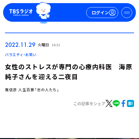
ログイン
マイページ
2022.11.29
火曜日
14:31
新規会員登録
ログイン
バラエティ・お笑い
女性のストレスが専門の心療内科医 海原
純子さんを迎える二夜目
嶌信彦 人生百景「志の人たち」
この記事をシェア
今日の番組表
週間番組表
トピックス
TBS Podcast