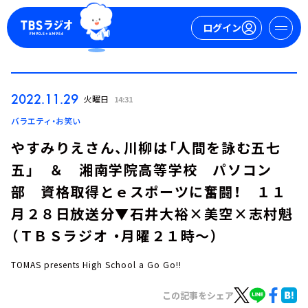
ログイン
マイページ
2022.11.29
火曜日
14:31
新規会員登録
ログイン
バラエティ・お笑い
やすみりえさん、川柳は「人間を詠む五七
五」 ＆ 湘南学院高等学校 パソコン
部 資格取得とｅスポーツに奮闘！ １１
月２８日放送分▼石井大裕×美空×志村魁
（ＴＢＳラジオ ・月曜２１時～）
今日の番組表
週間番組表
TOMAS presents High School a Go Go!!
トピックス
この記事をシェア
TBS Podcast