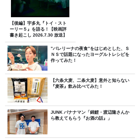
【後編】宇多丸『トイ・スト
ーリー５』を語る！【映画評
書き起こし 2026.7.30 放送】
”バレリーナの夜食”をはじめとした、Ｓ
ＮＳで話題になったヨーグルトレシピを
作ってみた！
【六条大麦、二条大麦】意外と知らない
『麦茶』飲み比べてみた！
JUNK バナナマン「錦鯉・渡辺隆さんか
ら教えてもらう『お酒の話』」