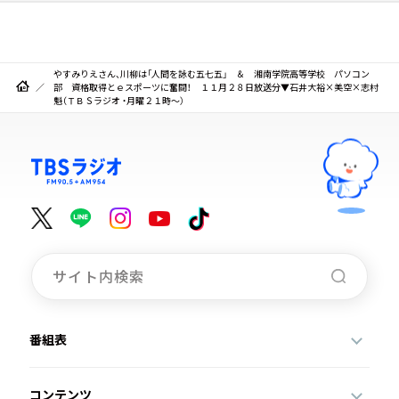
やすみりえさん、川柳は「人間を詠む五七五」 ＆ 湘南学院高等学校 パソコン
部 資格取得とｅスポーツに奮闘！ １１月２８日放送分▼石井大裕×美空×志村
魁（ＴＢＳラジオ ・月曜２１時～）
番組表
コンテンツ