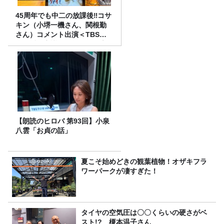
45周年でも中二の放課後‼コサ
キン（小堺一機さん、関根勤
さん）コメント出演＜TBSラ
ジオ番組審議会からのご報告
＞
【朗読のヒロバ 第93回】小泉
八雲「お貞の話」
夏こそ始めどきの観葉植物！オザキフラ
ワーパークが凄すぎた！
タイヤの空気圧は〇〇くらいの硬さがベ
スト!? 榎本温子さん