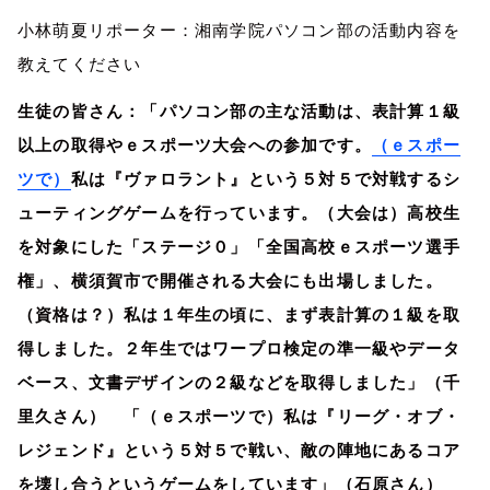
小林萌夏リポーター：湘南学院パソコン部の活動内容を
教えてください
生徒の皆さん：「パソコン部の主な活動は、表計算１級
以上の取得やｅスポーツ大会への参加です。
（ｅスポー
ツで）
私は『ヴァロラント』という５対５で対戦するシ
ューティングゲームを行っています。（大会は）高校生
を対象にした「ステージ０」「全国高校ｅスポーツ選手
権」、横須賀市で開催される大会にも出場しました。
（資格は？）私は１年生の頃に、まず表計算の１級を取
得しました。２年生ではワープロ検定の準一級やデータ
ベース、文書デザインの２級などを取得しました」（千
里久さん） 「（ｅスポーツで）私は『リーグ・オブ・
レジェンド』という５対５で戦い、敵の陣地にあるコア
を壊し合うというゲームをしています」（石原さん）