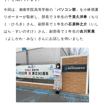
今回は、湘南学院高等学校の「
パソコン部
」を小林萌夏
リポーターが取材し、部長で３年生の
千里久洋希
（ちり
く・ひろき）さん、副部長で１年生の
石原粋之介
（いし
はら・すいのすけ）さん、副部長で１年生の
吉川実菜
（よしかわ・みな）さんにお話しを伺いました