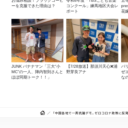
お悩み相談！ブラックコーヒ
令和8年度「TBSこども音楽
五
ーを克服できた理由は？
コンクール」練馬地区大会レ
pr
ポート
花嫁
決
JUNK バナナマン「三大“小
【7/28放送】那須川天心❌浦
パ
MC”の一人、陣内智則さんと
野芽良アナ
ぜ
ほぼ同期トーク！！」
な
「中国各地で一斉抗議デモ。ゼロコロナ政策に反発」「