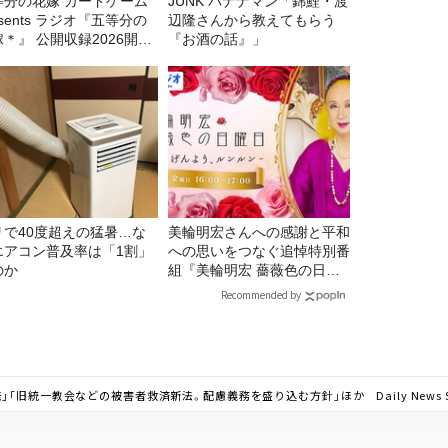
等分の花嫁 カードゲーム
JUNK バナナマン「錦鯉・渡
esents ラジオ『五等分の
辺隆さんから教えてもらう
＊』 公開収録2026開催
『お酒の話』」
定！
リで40度超えの猛暑…な
美輪明宏さんへの感謝と平和
エアコン普及率は「1割」
への思いをつなぐ追悼特別番
のか
組『美輪明宏 薔薇色の日曜
日～ごきげんよう、ルンルン
Recommended by
～』8/9（日）16時放送
旧統一教会などの被害者救済新法。配慮義務を盛り込む方針」ほか Daily News Se