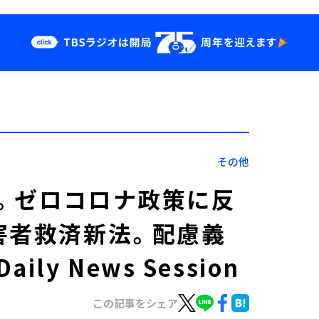
クス
イベント・グッ
ズ
st
YouTube
せ
会社情報
その他
。ゼロコロナ政策に反
害者救済新法。配慮義
y News Session
この記事をシェア