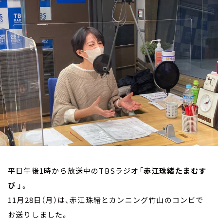
お知らせ
イベント・グッズ
YouTube
会社情報
平日午後1時から放送中のTBSラジオ「
赤江珠緒たまむす
び
」。
11月28日（月）は、赤江珠緒とカンニング竹山のコンビで
お送りしました。