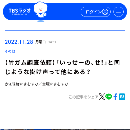
ログイン
マイページ
2022.11.28
月曜日
14:31
新規会員登録
ログイン
その他
【竹ガム調査依頼】「いっせーの、せ！」と同
じような掛け声って他にある？
赤江珠緒たまむすび／金曜たまむすび
この記事をシェア
今日の番組表
週間番組表
トピックス
TBS Podcast