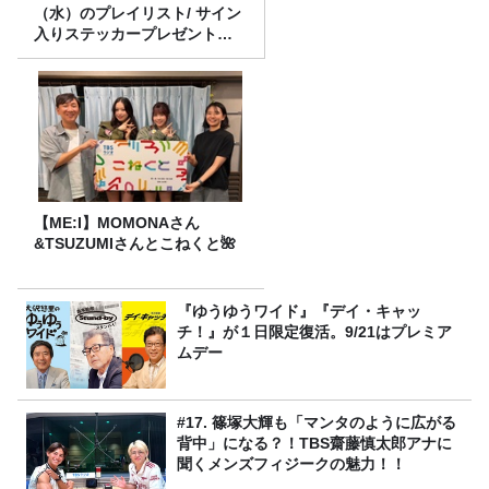
（水）のプレイリスト/ サイン
入りステッカープレゼント有
り
【ME:I】MOMONAさん
&TSUZUMIさんとこねくと🌺
『ゆうゆうワイド』『デイ・キャッ
チ！』が１日限定復活。9/21はプレミア
ムデー
#17. 篠塚大輝も「マンタのように広がる
背中」になる？！TBS齋藤慎太郎アナに
聞くメンズフィジークの魅力！！