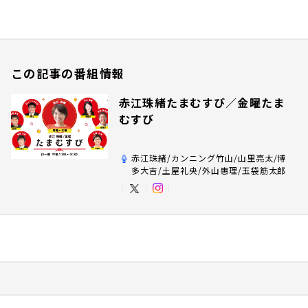
この記事の番組情報
赤江珠緒たまむすび／金曜たま
むすび
赤江珠緒/カンニング竹山/山里亮太/博
多大吉/土屋礼央/外山惠理/玉袋筋太郎