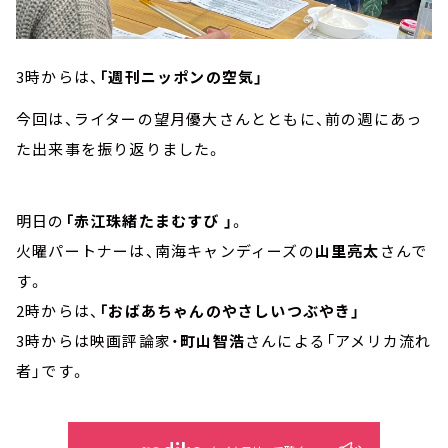
3時からは、
「週刊ニッポンの空気」
今回は、ライターの望月優大さんとともに、前の週にあっ
た出来事を振り返りました。
明日の
「赤江珠緒たまむすび 」
。
火曜パートナーは、南海キャンディーズの
山里亮太
さんで
す。
2時からは、
「おばあちゃんのやさしいつぶやき」
3時からは映画評論家・
町山智浩
さんによる「アメリカ流れ
者」です。