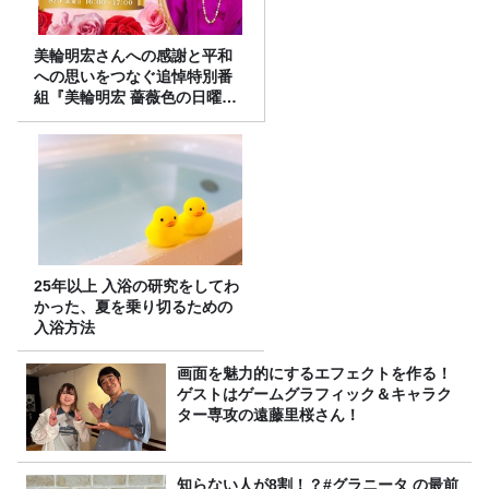
美輪明宏さんへの感謝と平和
への思いをつなぐ追悼特別番
組『美輪明宏 薔薇色の日曜日
～ごきげんよう、ルンルン
～』8/9（日）16時放送
25年以上 入浴の研究をしてわ
かった、夏を乗り切るための
入浴方法
画面を魅力的にするエフェクトを作る！
ゲストはゲームグラフィック＆キャラク
ター専攻の遠藤里桜さん！
知らない人が8割！？#グラニータ の最前