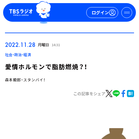
ログイン
マイページ
2022.11.28
月曜日
14:31
新規会員登録
ログイン
社会・政治・経済
愛情ホルモンで脂肪燃焼？！
森本毅郎・スタンバイ！
この記事をシェア
今日の番組表
週間番組表
トピックス
TBS Podcast