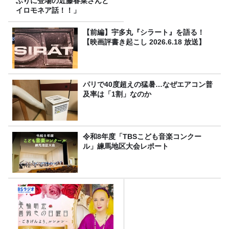
ぶりに登場の近藤春菜さんと
イロモネア話！！」
【前編】宇多丸『シラート』を語る！
【映画評書き起こし 2026.6.18 放送】
パリで40度超えの猛暑…なぜエアコン普
及率は「1割」なのか
令和8年度「TBSこども音楽コンクー
ル」練馬地区大会レポート