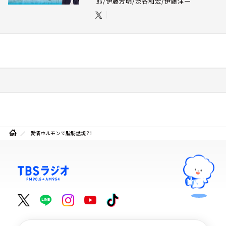
郎/伊藤芳明/渋谷和宏/伊藤洋一
愛情ホルモンで脂肪燃焼？！