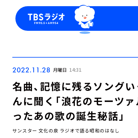
今日の番組表
トピッ
週間番組表
TBS
Podca
お知ら
2022.11.28
月曜日
14:31
名曲、記憶に残るソングい
んに聞く「浪花のモーツァ
ったあの歌の誕生秘話」
サンスター 文化の泉 ラジオで語る昭和のはなし