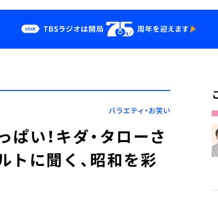
クス
イベント・グッ
ズ
st
YouTube
せ
会社情報
バラエティ・お笑い
っぱい！キダ・タローさ
ルトに聞く、昭和を彩