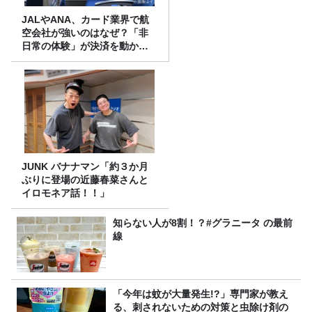
JALやANA、カード業界で航
空会社が強いのはなぜ？「非
日常の体験」が決済を動かす
理由
JUNK バナナマン「約３か月
ぶりに登場の近藤春菜さんと
イロモネア話！！」
知らない人が8割！？#グラニータ の最前
線
「今年は蚊が大量発生!?」専門家が教え
る、刺されないための対策と虫除け剤の