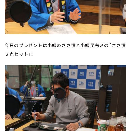
今日のプレゼントは小鯛のささ漬と小鯛昆布〆の「ささ漬
２点セット」！