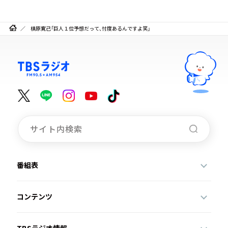
槙原寛己「巨人１位予想だって、忖度あるんですよ笑」
番組表
コンテンツ
TBSラジオ情報