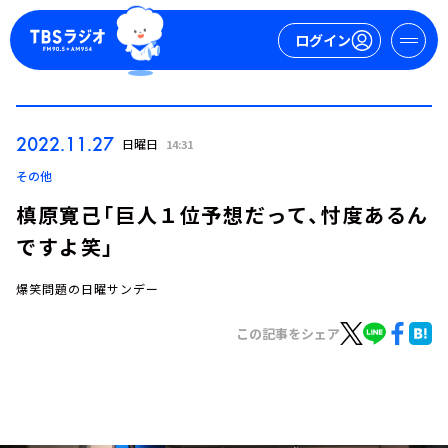
ログイン
マイページ
2022.11.27
日曜日
14:31
新規会員登録
ログイン
その他
槙原寛己「巨人１位予想だって、忖度あるん
ですよ笑」
爆笑問題の日曜サンデー
この記事をシェア
今日の番組表
週間番組表
トピックス
TBS Podcast