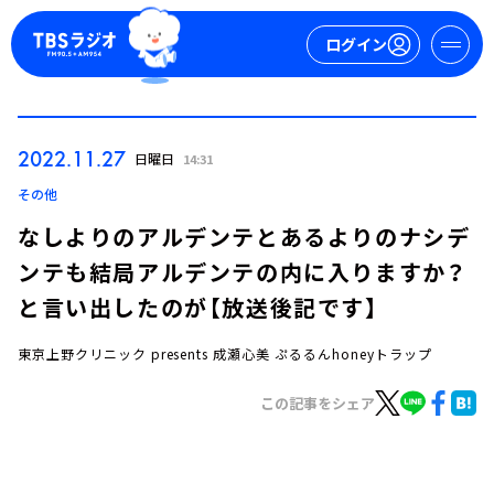
ログイン
マイページ
2022.11.27
日曜日
14:31
新規会員登録
ログイン
その他
なしよりのアルデンテとあるよりのナシデ
ンテも結局アルデンテの内に入りますか？
と言い出したのが【放送後記です】
東京上野クリニック presents 成瀬心美 ぷるるんhoneyトラップ
今日の番組表
この記事をシェア
週間番組表
トピックス
TBS Podcast