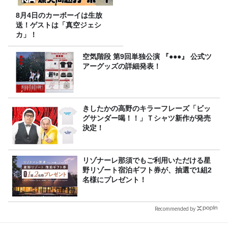
8月4日のカーボーイは生放
送！ゲストは「真空ジェシ
カ」！
空気階段 第9回単独公演 『●●●』 公式ツ
アーグッズの詳細発表！
きしたかの高野のキラーフレーズ「ビッ
グサンダー喝！！」Ｔシャツ新作が発売
決定！
リゾナーレ那須でもご利用いただける星
野リゾート宿泊ギフト券が、抽選で1組2
名様にプレゼント！
Recommended by