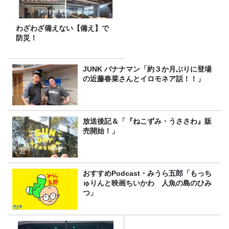
わざわざ備えない【備え】で
防災！
JUNK バナナマン「約３か月ぶりに登場
の近藤春菜さんとイロモネア話！！」
放送後記＆「『ねこずみ・うささわ』販
売開始！」
おすすめPodcast・みうら五郎「もっち
ゅりんと映画ちいかわ 人魚の島のひみ
つ」