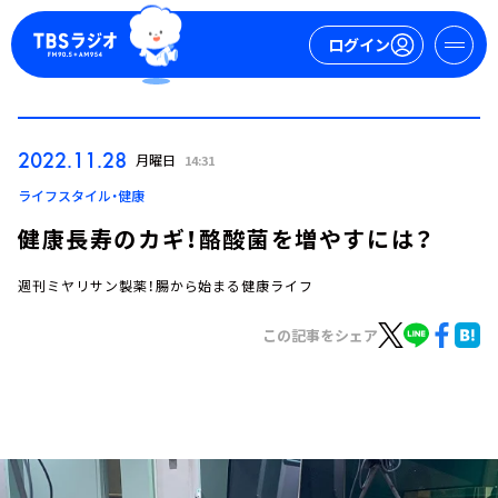
ログイン
マイページ
2022.11.28
月曜日
14:31
新規会員登録
ログイン
ライフスタイル・健康
健康長寿のカギ！酪酸菌を増やすには？
週刊ミヤリサン製薬！腸から始まる健康ライフ
この記事をシェア
今日の番組表
週間番組表
トピックス
TBS Podcast