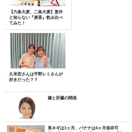
【六条大麦、二条大麦】意外
と知らない『麦茶』飲み比べ
てみた！
久米宏さんは平野レミさんが
好きだった？？
腸と肝臓の関係
長ネギは1ヶ月、バナナは4ヶ月保存可