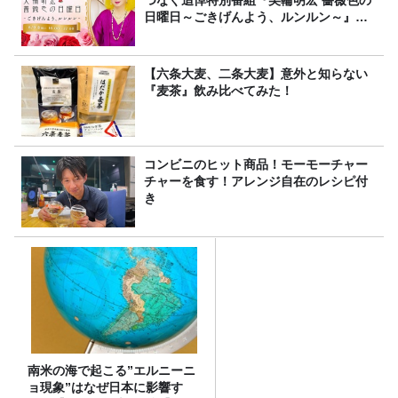
つなぐ追悼特別番組『美輪明宏 薔薇色の
日曜日～ごきげんよう、ルンルン～』
8/9（日）16時放送
【六条大麦、二条大麦】意外と知らない
『麦茶』飲み比べてみた！
コンビニのヒット商品！モーモーチャー
チャーを食す！アレンジ自在のレシピ付
き
南米の海で起こる”エルニーニ
ョ現象”はなぜ日本に影響す