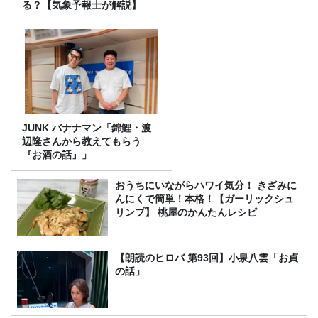
る？【気象予報士が解説】
JUNK バナナマン「錦鯉・渡
辺隆さんから教えてもらう
『お酒の話』」
おうちにいながらハワイ気分！ きざみに
んにくで簡単！本格！【ガーリックシュ
リンプ】 桃屋のかんたんレシピ
【朗読のヒロバ 第93回】小泉八雲「お貞
の話」