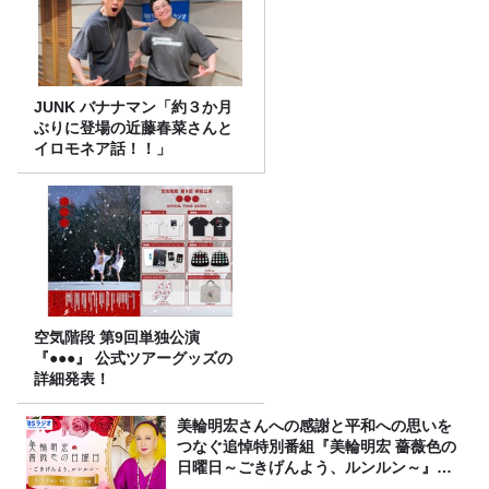
JUNK バナナマン「約３か月
ぶりに登場の近藤春菜さんと
イロモネア話！！」
空気階段 第9回単独公演
『●●●』 公式ツアーグッズの
詳細発表！
美輪明宏さんへの感謝と平和への思いを
つなぐ追悼特別番組『美輪明宏 薔薇色の
日曜日～ごきげんよう、ルンルン～』
8/9（日）16時放送