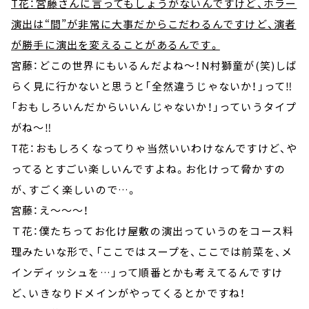
T花：宮藤さんに言ってもしょうがないんですけど、ホラー
演出は“間”が非常に大事だからこだわるんですけど、演者
が勝手に演出を変えることがあるんです。
宮藤：どこの世界にもいるんだよね～！N村獅童が(笑)しば
らく見に行かないと思うと「全然違うじゃないか！」って‼
「おもしろいんだからいいんじゃないか！」っていうタイプ
がね～‼
T花：おもしろくなってりゃ当然いいわけなんですけど、や
ってるとすごい楽しいんですよね。お化けって脅かすの
が、すごく楽しいので…。
宮藤：え～～～！
Ｔ花：僕たちってお化け屋敷の演出っていうのをコース料
理みたいな形で、「ここではスープを、ここでは前菜を、メ
インディッシュを…」って順番とかも考えてるんですけ
ど、いきなりドメインがやってくるとかですね！