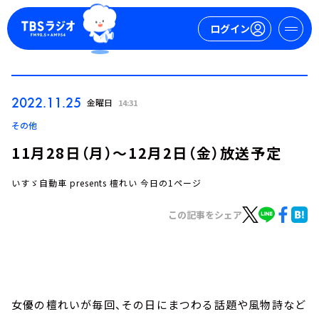
ログイン
マイページ
2022.11.25
金曜日
14:31
新規会員登録
ログイン
その他
11月28日（月）～12月2日（金）放送予定
いすゞ自動車 presents 檀れい 今日の1ページ
この記事をシェア
今日の番組表
週間番組表
トピックス
女優の檀れいが毎回、その日にまつわる話題や風物詩など
TBS Podcast