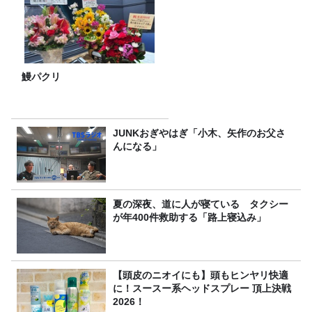
鰻パクリ
JUNKおぎやはぎ「小木、矢作のお父さ
んになる」
夏の深夜、道に人が寝ている タクシー
が年400件救助する「路上寝込み」
【頭皮のニオイにも】頭もヒンヤリ快適
に！スースー系ヘッドスプレー 頂上決戦
2026！