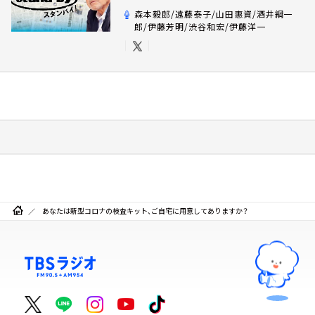
森本毅郎/遠藤泰子/山田惠資/酒井綱一
郎/伊藤芳明/渋谷和宏/伊藤洋一
あなたは新型コロナの検査キット、ご自宅に用意してありますか？