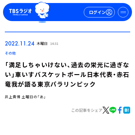
ログイン
マイページ
2022.11.24
木曜日
14:31
新規会員登録
ログイン
その他
「満足しちゃいけない、過去の栄光に過ぎな
い」車いすバスケットボール日本代表・赤石
竜我が語る東京パラリンピック
井上貴博 土曜日の「あ」
今日の番組表
この記事をシェア
週間番組表
トピックス
TBS Podcast