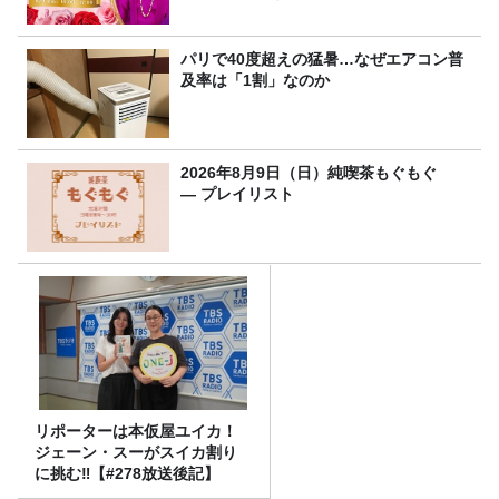
8/9（日）16時放送
パリで40度超えの猛暑…なぜエアコン普
及率は「1割」なのか
2026年8月9日（日）純喫茶もぐもぐ
― プレイリスト
リポーターは本仮屋ユイカ！
ジェーン・スーがスイカ割り
に挑む‼【#278放送後記】