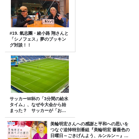
#19. 氣志團・綾小路 翔さんと
「シノフェス」夢のブッキン
グ対談！！
サッカーW杯の「3分間の給水
タイム」、なぜ今大会から始
まった？ サッカーが「お
金」に変わる仕組み
美輪明宏さんへの感謝と平和への思いを
つなぐ追悼特別番組『美輪明宏 薔薇色の
日曜日～ごきげんよう、ルンルン～』