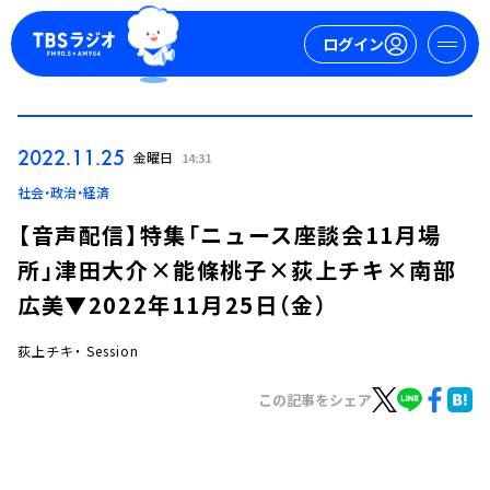
ログイン
マイページ
2022.11.25
金曜日
14:31
新規会員登録
ログイン
社会・政治・経済
【音声配信】特集「ニュース座談会11月場
所」津田大介×能條桃子×荻上チキ×南部
広美▼2022年11月25日（金）
荻上チキ・ Session
今日の番組表
この記事をシェア
週間番組表
トピックス
TBS Podcast