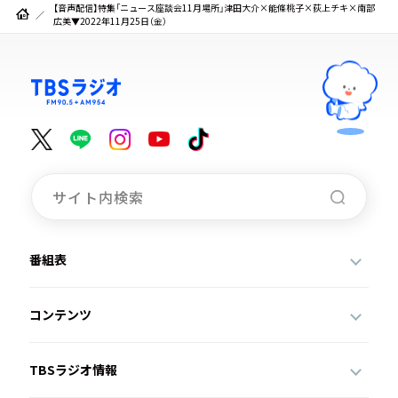
【音声配信】特集「ニュース座談会11月場所」津田大介×能條桃子×荻上チキ×南部
広美▼2022年11月25日（金）
番組表
コンテンツ
TBSラジオ情報