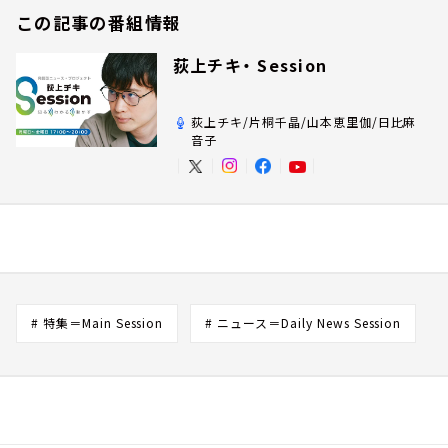
この記事の番組情報
荻上チキ・ Session
荻上チキ/片桐千晶/山本恵里伽/日比麻
音子
# 特集＝Main Session
# ニュース＝Daily News Session