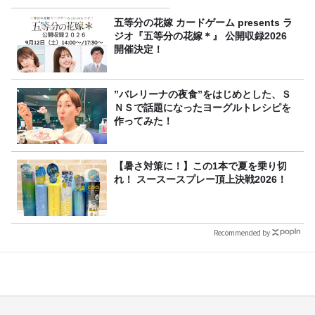
五等分の花嫁 カードゲーム presents ラ
ジオ『五等分の花嫁＊』 公開収録2026
開催決定！
”バレリーナの夜食”をはじめとした、Ｓ
ＮＳで話題になったヨーグルトレシピを
作ってみた！
【暑さ対策に！】この1本で夏を乗り切
れ！ スースースプレー頂上決戦2026！
Recommended by