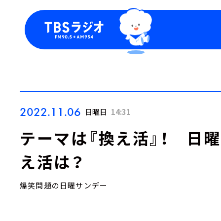
今日の番組表
トピッ
週間番組表
TBS
Podca
お知ら
2022.11.06
日曜日
14:31
テーマは『換え活』！ 日
え活は？
爆笑問題の日曜サンデー