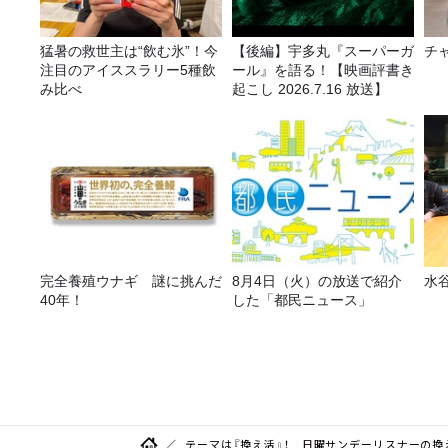
猛暑の救世主は“飲む氷”！今
【後編】宇多丸『スーパーガ
チ
注目のアイススラリー5種飲
ール』を語る！【映画評書き
み比べ
起こし 2026.7.16 放送】
完全養殖ウナギ 謎に挑んだ
8月4日（火）の放送で紹介
水
40年！
した「都民ニュース」
テーマは『換え活』！ 日曜サンデーリスナーの換