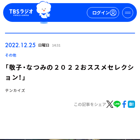
ログイン
マイページ
2022.12.25
日曜日
14:31
新規会員登録
ログイン
その他
「敬子・なつみの２０２２おススメセレクシ
ョン！」
テンカイズ
この記事をシェア
今日の番組表
週間番組表
トピックス
TBS Podcast