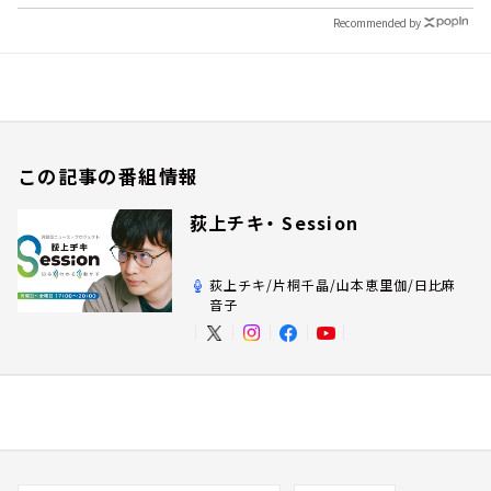
Recommended by
この記事の番組情報
荻上チキ・ Session
荻上チキ/片桐千晶/山本恵里伽/日比麻
音子