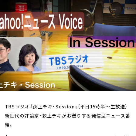
お知らせ
イベント・グッズ
YouTube
会社情報
TBSラジオ『荻上チキ・Session』（平日15時半～生放送）
新世代の評論家・荻上チキがお送りする発信型ニュース番
組。