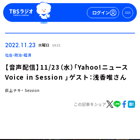
ログイン
マイページ
2022.11.23
水曜日
14:31
新規会員登録
ログイン
社会・政治・経済
【音声配信】11/23（水）「Yahoo!ニュース
Voice in Session 」ゲスト：浅香唯さん
荻上チキ・ Session
この記事をシェア
今日の番組表
週間番組表
トピックス
TBS Podcast