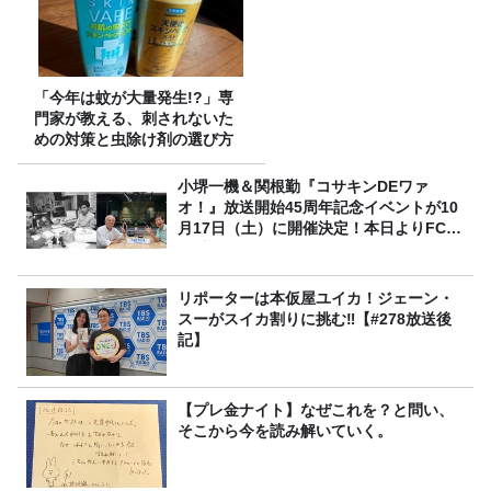
「今年は蚊が大量発生!?」専
門家が教える、刺されないた
めの対策と虫除け剤の選び方
小堺一機＆関根勤『コサキンDEワァ
オ！』放送開始45周年記念イベントが10
月17日（土）に開催決定！本日よりFC先
行受付スタート！
リポーターは本仮屋ユイカ！ジェーン・
スーがスイカ割りに挑む‼【#278放送後
記】
【プレ金ナイト】なぜこれを？と問い、
そこから今を読み解いていく。