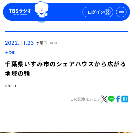
ログイン
マイページ
2022.11.23
水曜日
14:31
新規会員登録
ログイン
その他
千葉県いすみ市のシェアハウスから広がる
地域の輪
ONE-J
この記事をシェア
今日の番組表
週間番組表
トピックス
TBS Podcast