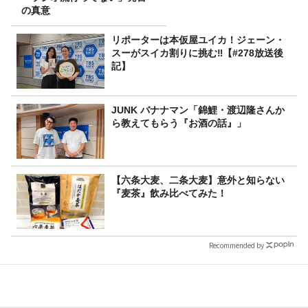
の真意
リポーターは本仮屋ユイカ！ジェーン・
スーがスイカ割りに挑む‼【#278放送後
記】
JUNK バナナマン「錦鯉・渡辺隆さんか
ら教えてもらう『お酒の話』」
【六条大麦、二条大麦】意外と知らない
『麦茶』飲み比べてみた！
Recommended by