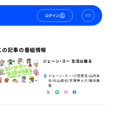
ログイン
この記事の番組情報
ジェーン・スー 生活は踊る
ジェーン・スー/小笠原亘/山内あ
ゆ/杉山真也/宇賀神メグ/堀井美
香