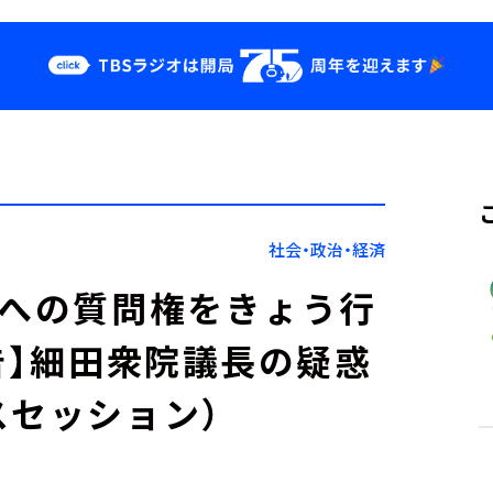
クス
イベント・グッ
ズ
st
YouTube
せ
会社情報
社会・政治・経済
会への質問権をきょう行
告】細田衆院議長の疑惑
スセッション）