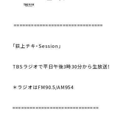
===============================
「荻上チキ・Session」
TBSラジオで平日午後3時30分から生放送！
＊ラジオはFM90.5/AM954
==============================