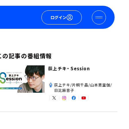
ログイン
この記事の番組情報
荻上チキ・ Session
荻上チキ/片桐千晶/山本恵里伽/
日比麻音子