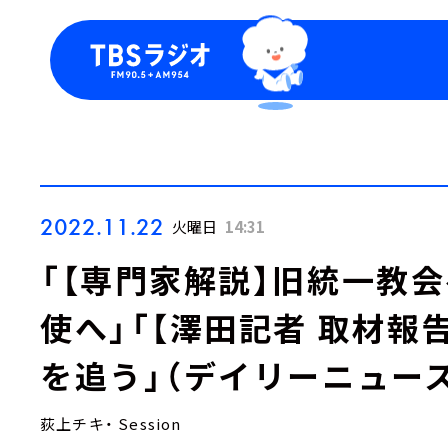
今日の番組表
トピッ
週間番組表
TBS
Podca
お知ら
2022.11.22
火曜日
14:31
「【専門家解説】旧統一教
使へ」「【澤田記者 取材報
を追う」（デイリーニュー
荻上チキ・ Session