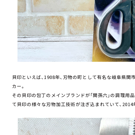
貝印といえば、1908年、刃物の町として有名な岐阜県
カー。
その貝印の包丁のメインブランドが「関孫六」の調理用品シリー
て貝印の様々な刃物加工技術が注ぎ込まれていて、201