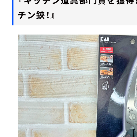
チン鋏！』