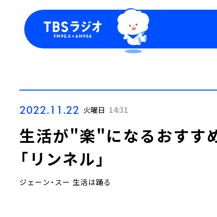
今日の番組表
トピッ
週間番組表
TBS
Podca
お知ら
2022.11.22
火曜日
14:31
生活が"楽"になるおすすめグ
「リンネル」
ジェーン・スー 生活は踊る