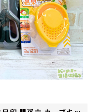
貝印 関孫六 カーブキッ