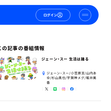
ログイン
この記事の番組情報
ジェーン・スー 生活は踊る
ジェーン・スー/小笠原亘/山内あ
ゆ/杉山真也/宇賀神メグ/堀井美
香