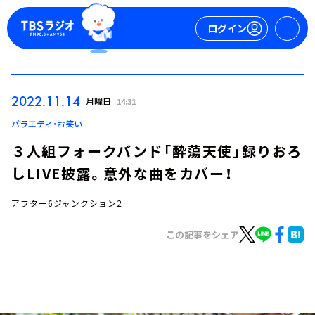
ログイン
マイページ
2022.11.14
月曜日
14:31
新規会員登録
ログイン
バラエティ・お笑い
３人組フォークバンド「酔蕩天使」録りおろ
しLIVE披露。意外な曲をカバー！
アフター6ジャンクション2
この記事をシェア
今日の番組表
週間番組表
トピックス
TBS Podcast