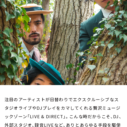
お知らせ
イベント・グッズ
YouTube
会社情報
注目のアーティストが日替わりでエクスクルーシブなス
タジオライブやDJプレイをカマしてくれる贅沢ミュージ
ックゾーン「LIVE & DIRECT」。こんな時だからこそ、DJ、
外部スタジオ、録音LIVEなど、ありとあらゆる手段を駆使