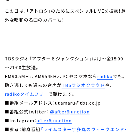
この日は、「アトロク」のためにスペシャルLIVEを披露！意
外な昭和の名曲のカバーも！
TBSラジオ『アフター６ジャンクション』は月～金18:00
～21:00生放送。
FM90.5MHz、AM954kHz、PCやスマホなら
radiko
でも。
聴き逃しても過去の音声が
TBSラジオクラウド
や、
radikoタイムフリー
で聴けます。
■番組メールアドレス：utamaru@tbs.co.jp
■番組公式twitter：
@after6junction
■Instagram：
after6junction
■参考：前身番組
「ライムスター宇多丸のウィークエンド・