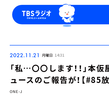
今日の番組表
トピッ
週間番組表
TBS
Podca
お知ら
2022.11.21
月曜日
14:31
「私…〇〇します！！」本仮
ュースのご報告が！【#85
ONE-J