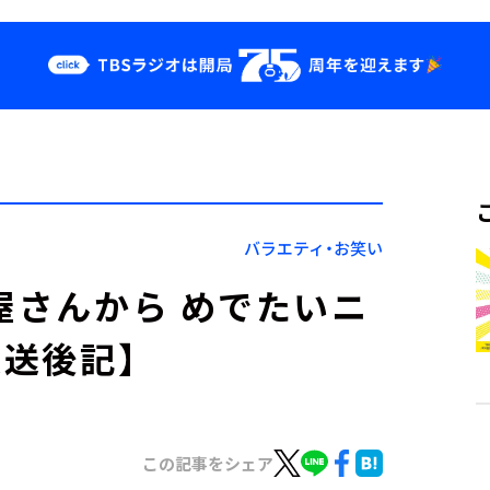
クス
イベント・グッ
ズ
st
YouTube
せ
会社情報
バラエティ・お笑い
屋さんから めでたいニ
放送後記】
この記事をシェア