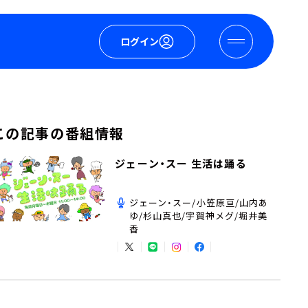
ログイン
この記事の番組情報
ジェーン・スー 生活は踊る
ジェーン・スー/小笠原亘/山内あ
ゆ/杉山真也/宇賀神メグ/堀井美
香