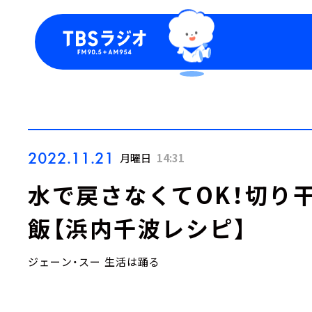
今日の番組表
トピッ
週間番組表
TBS
Podca
お知ら
2022.11.21
月曜日
14:31
水で戻さなくてOK！切り
飯【浜内千波レシピ】
ジェーン・スー 生活は踊る