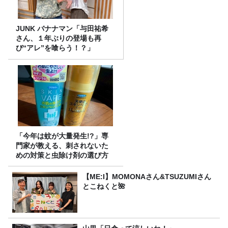
JUNK バナナマン「与田祐希
さん、１年ぶりの登場も再
び“アレ”を喰らう！？」
「今年は蚊が大量発生!?」専
門家が教える、刺されないた
めの対策と虫除け剤の選び方
【ME:I】MOMONAさん&TSUZUMIさん
とこねくと🌺