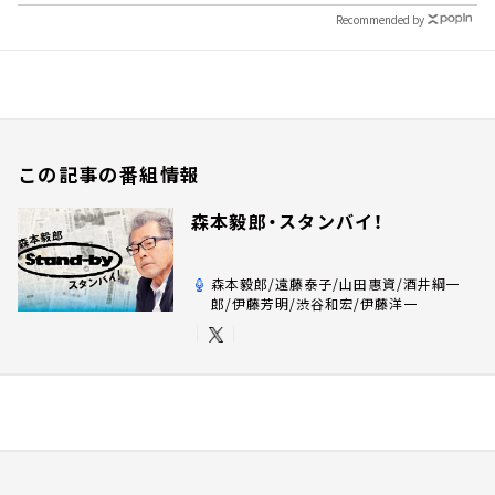
Recommended by
この記事の番組情報
森本毅郎・スタンバイ！
森本毅郎/遠藤泰子/山田惠資/酒井綱一
郎/伊藤芳明/渋谷和宏/伊藤洋一