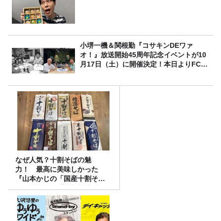
小堺一機＆関根勤『コサキンDEワァ
オ！』放送開始45周年記念イベントが10
月17日（土）に開催決定！本日よりFC先
行受付スタート！
なぜ人気？十割そばの魅
力！ 最高に美味しかった
『山本かじの「国産十割そ
ば」』とは？【十割そば10種
食べ比べ】