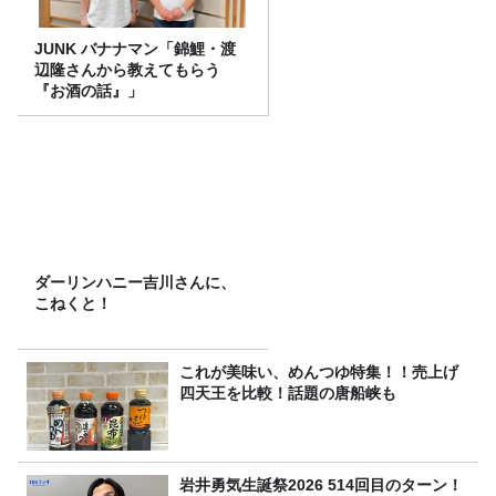
JUNK バナナマン「錦鯉・渡
辺隆さんから教えてもらう
『お酒の話』」
ダーリンハニー吉川さんに、
こねくと！
これが美味い、めんつゆ特集！！売上げ
四天王を比較！話題の唐船峡も
岩井勇気生誕祭2026 514回目のターン！