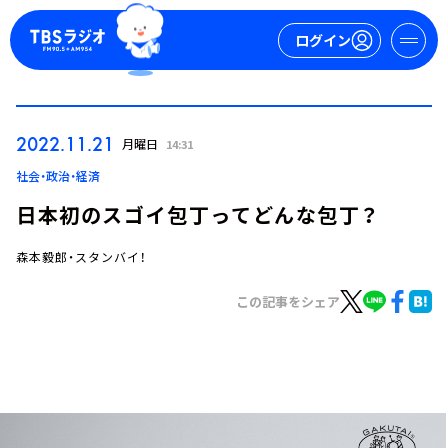
ログイン
マイページ
2022.11.21
月曜日
14:31
新規会員登録
ログイン
社会・政治・経済
日本初のスゴイ包丁ってどんな包丁？
森本毅郎・スタンバイ！
この記事をシェア
今日の番組表
週間番組表
トピックス
TBS Podcast