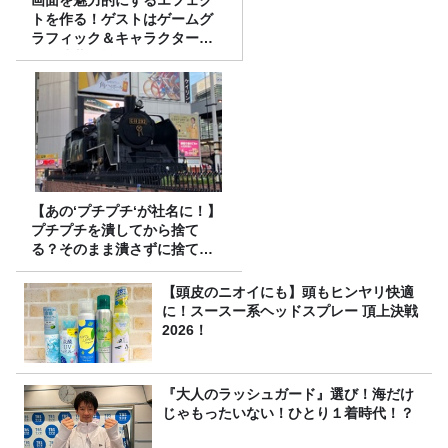
トを作る！ゲストはゲームグ
ラフィック＆キャラクター専
攻の遠藤里桜さん！
【あの‘プチプチ‘が社名に！】
プチプチを潰してから捨て
る？そのまま潰さずに捨て
る？
【頭皮のニオイにも】頭もヒンヤリ快適
に！スースー系ヘッドスプレー 頂上決戦
2026！
『大人のラッシュガード』選び！海だけ
じゃもったいない！ひとり１着時代！？