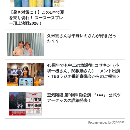
【暑さ対策に！】この1本で夏
を乗り切れ！ スースースプレ
ー頂上決戦2026！
久米宏さんは平野レミさんが好きだっ
た？？
45周年でも中二の放課後‼コサキン（小
堺一機さん、関根勤さん）コメント出演
＜TBSラジオ番組審議会からのご報告＞
空気階段 第9回単独公演 『●●●』 公式ツ
アーグッズの詳細発表！
Recommended by