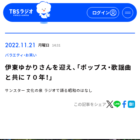
ログイン
マイページ
2022.11.21
月曜日
14:31
新規会員登録
ログイン
バラエティ・お笑い
伊東ゆかりさんを迎え、「ポップス・歌謡曲
と共に７０年！」
サンスター 文化の泉 ラジオで語る昭和のはなし
この記事をシェア
今日の番組表
週間番組表
トピックス
TBS Podcast