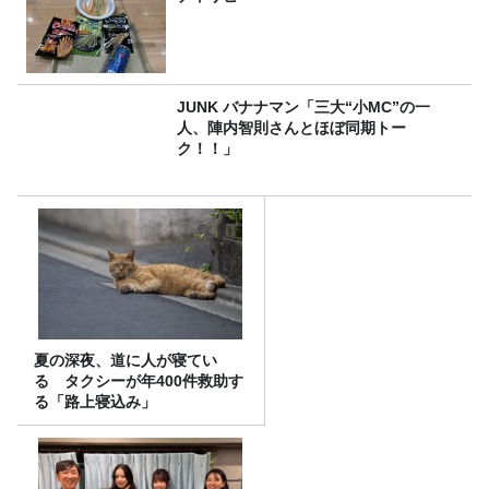
JUNK バナナマン「三大“小MC”の一
人、陣内智則さんとほぼ同期トー
ク！！」
夏の深夜、道に人が寝てい
る タクシーが年400件救助す
る「路上寝込み」