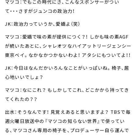
マツコ：でもこの時代にさ、こんなスポンサーがつい
て・・・さすがジュンコの政治力！
JK：政治力っていうか、愛嬌よ（笑）
マツコ：愛嬌で味の素が提供につく？！ しかも味の素AGF
が続いたあとに、シャレオツなハイアットリージェンシー
東京ベイ。なかなかつかないわよ！ アタシにもついてよ！！
JK：今日はなんだかいろんなことがいっぱいね。椅子、居
心地いいでしょ？
マツコ：なにこれ？ もしかしてこれ、どこかから持ってき
てくれたの？？
出水：そうなんです！ 見覚えあると思いますよ？ TBSで毎
週火曜日放送中の『マツコの知らない世界』で使ってい
る、マツコさん専用の椅子を、プロデューサー自ら運んで