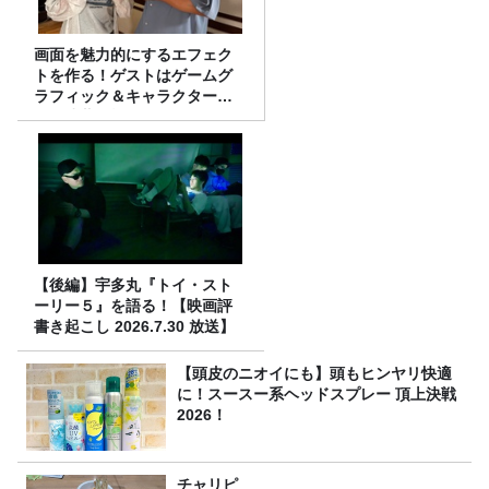
画面を魅力的にするエフェク
トを作る！ゲストはゲームグ
ラフィック＆キャラクター専
攻の遠藤里桜さん！
【後編】宇多丸『トイ・スト
ーリー５』を語る！【映画評
書き起こし 2026.7.30 放送】
【頭皮のニオイにも】頭もヒンヤリ快適
に！スースー系ヘッドスプレー 頂上決戦
2026！
チャリピ