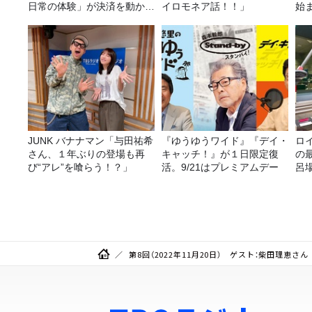
日常の体験」が決済を動かす
イロモネア話！！」
始
理由
金
JUNK バナナマン「与田祐希
『ゆうゆうワイド』『デイ・
ロ
さん、１年ぶりの登場も再
キャッチ！』が１日限定復
の
び“アレ”を喰らう！？」
活。9/21はプレミアムデー
呂
か
第8回（2022年11月20日） ゲスト：柴田理恵さん