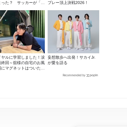
まった？ サッカーが「お
プレー頂上決戦2026！
」に変わる仕組み
イヤルに学習しました！涙
妄想散歩へ出発！サカイJr.
最終回～舘様の自宅のお風
が愛を語る
場にマグネットはついたの
？
Recommended by