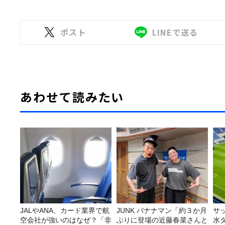
ポスト
LINEで送る
あわせて読みたい
JALやANA、カード業界で航
JUNK バナナマン「約３か月
サ
空会社が強いのはなぜ？「非
ぶりに登場の近藤春菜さんと
水