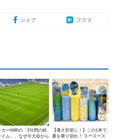
シェア
ブクマ
ッカーW杯の「3分間の給
【暑さ対策に！】この1本で
タイム」、なぜ今大会から
夏を乗り切れ！ スースース