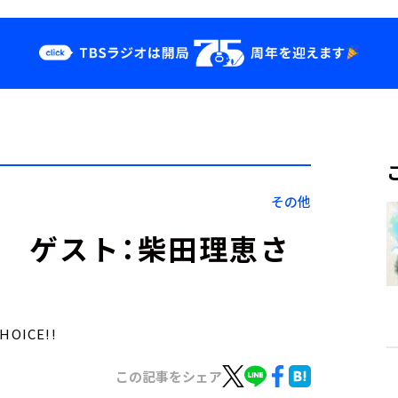
クス
イベント・グッ
ズ
st
YouTube
せ
会社情報
その他
日） ゲスト：柴田理恵さ
OICE!!
この記事をシェア