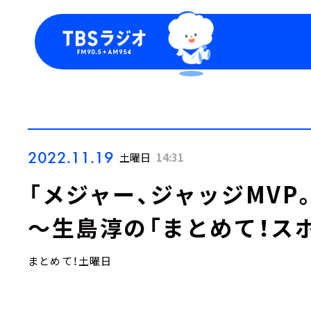
今日の番組表
トピッ
週間番組表
TBS
Podca
お知ら
2022.11.19
土曜日
14:31
「メジャー、ジャッジMVP
～生島淳の「まとめて！ス
まとめて！土曜日