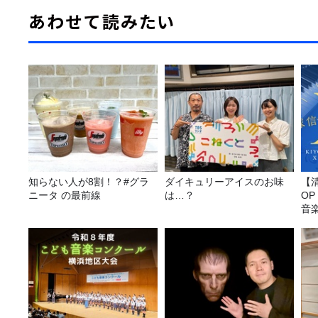
あわせて読みたい
知らない人が8割！？#グラ
ダイキュリーアイスのお味
【
ニータ の最前線
は…？
O
音
3