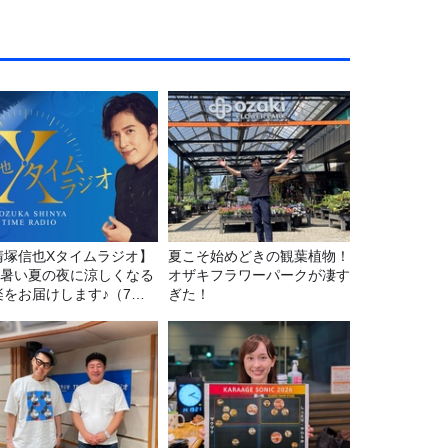
清塚信也Xタイムラジオ】
夏こそ始めどきの観葉植物！
P 暑い夏の夜に涼しくなる
オザキフラワーパークが凄す
楽をお届けします♪（7月
ぎた！
1日放送分）