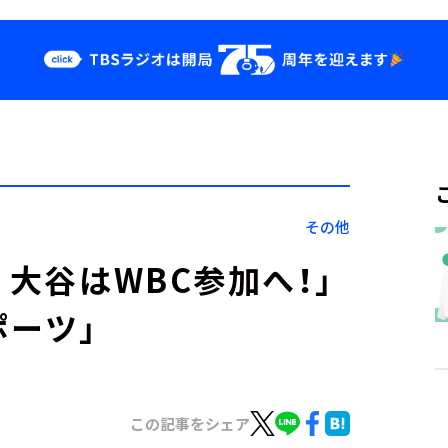
クス
イベント・グッ
ズ
st
YouTube
せ
会社情報
その他
。大谷はWBC参加へ！」
ポーツ」
この記事をシェア