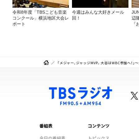
令和8年度「TBSこども音楽
今週はみんな大好きメール
JUNK バナナ
コンクール」横浜地区大会レ
回！
辺
ポート
『
「メジャー、ジャッジMVP。大谷はWBC参加へ！」
番組表
コンテンツ
今日の番組表
トピックス