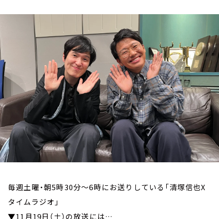
お知らせ
イベント・グッズ
YouTube
会社情報
毎週土曜・朝5時30分～6時にお送りしている「清塚信也X
タイムラジオ」
▼11月19日（土）の放送には…