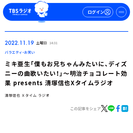
ログイン
マイページ
2022.11.19
土曜日
14:31
新規会員登録
ログイン
バラエティ・お笑い
ミキ亜生「僕もお兄ちゃんみたいに、ディズ
ニーの曲歌いたい！」～明治チョコレート効
果 presents 清塚信也Xタイムラジオ
清塚信也 Ｘタイム ラジオ
今日の番組表
この記事をシェア
週間番組表
トピックス
TBS Podcast