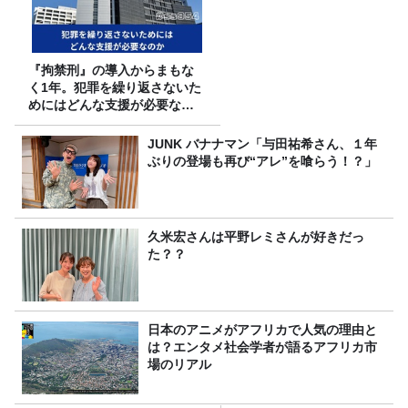
『拘禁刑』の導入からまもな
く1年。犯罪を繰り返さないた
めにはどんな支援が必要なの
か
JUNK バナナマン「与田祐希さん、１年
ぶりの登場も再び“アレ”を喰らう！？」
久米宏さんは平野レミさんが好きだっ
た？？
日本のアニメがアフリカで人気の理由と
は？エンタメ社会学者が語るアフリカ市
場のリアル