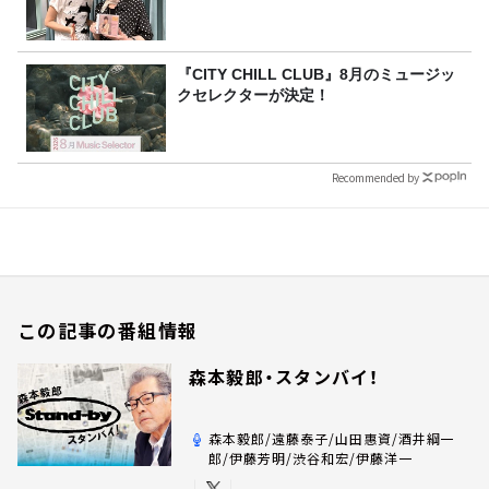
『CITY CHILL CLUB』8月のミュージッ
クセレクターが決定！
Recommended by
この記事の番組情報
森本毅郎・スタンバイ！
森本毅郎/遠藤泰子/山田惠資/酒井綱一
郎/伊藤芳明/渋谷和宏/伊藤洋一