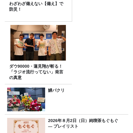
わざわざ備えない【備え】で
防災！
ダウ90000・蓮見翔が斬る！
「ラジオ流行ってない」発言
の真意
鰻パクリ
2026年８月2日（日）純喫茶もぐもぐ
― プレイリスト