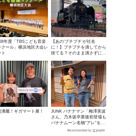
和8年度「TBSこども音楽
【あの‘プチプチ‘が社名
ンクール」横浜地区大会レ
に！】プチプチを潰してから
ート
捨てる？そのまま潰さずに捨
てる？
題沸騰！ギガマート展！
JUNK バナナマン「梅澤美波
さん、乃木坂卒業後初登場も
バナナムーン名物“アレ”を喰
らう」
Recommended by