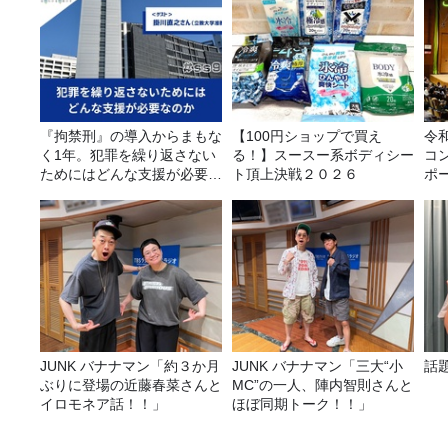
『拘禁刑』の導入からまもな
【100円ショップで買え
令
く1年。犯罪を繰り返さない
る！】スースー系ボディシー
コ
ためにはどんな支援が必要な
ト頂上決戦２０２６
ポ
のか
JUNK バナナマン「約３か月
JUNK バナナマン「三大“小
話
ぶりに登場の近藤春菜さんと
MC”の一人、陣内智則さんと
イロモネア話！！」
ほぼ同期トーク！！」