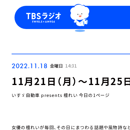
今日の番組表
トピッ
週間番組表
TBS
Podca
お知ら
2022.11.18
金曜日
14:31
11月21日（月）～11月2
いすゞ自動車 presents 檀れい 今日の1ページ
女優の檀れいが毎回、その日にまつわる話題や風物詩など