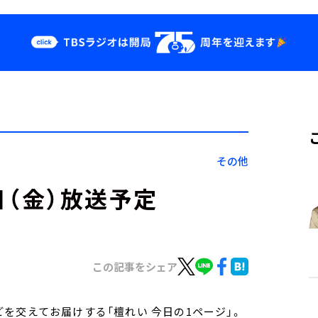
クス
イベント・グッ
ズ
st
YouTube
せ
会社情報
その他
5日（金）放送予定
この記事をシェア
を交えてお届けする「檀れい 今日の1ページ」。