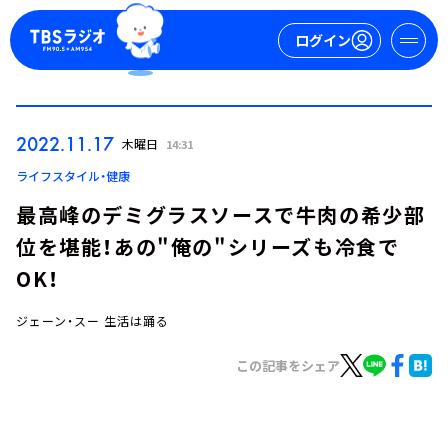
ログイン
マイページ
2022.11.17
木曜日
14:31
新規会員登録
ログイン
ライフスタイル・健康
最高峰のデミグラスソースで牛肉の希少部
位を堪能！あの"俺の"シリーズも冷食で
OK！
ジェーン・スー 生活は踊る
今日の番組表
この記事をシェア
週間番組表
トピックス
TBS Podcast