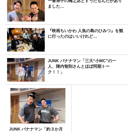
一番弟子の梅之丞とすったもんだがあり
ました…
『映画ちいかわ 人魚の島のひみつ』を観
に行ったのはいいけれど…
JUNK バナナマン「三大“小MC”の一
人、陣内智則さんとほぼ同期トー
ク！！」
JUNK バナナマン「約３か月