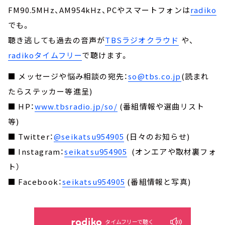
FM90.5MHz、AM954kHz、PCやスマートフォンは
radiko
でも。
聴き逃しても過去の音声が
TBSラジオクラウド
や、
radikoタイムフリー
で聴けます。
■ メッセージや悩み相談の宛先：
so@tbs.co.jp
(読まれ
たらステッカー等進呈)
■ HP：
www.tbsradio.jp/so/
(番組情報や選曲リスト
等)
■ Twitter：
@seikatsu954905
(日々のお知らせ)
■ Instagram：
seikatsu954905
(オンエアや取材裏フォ
ト）
■ Facebook：
seikatsu954905
(番組情報と写真)
タイムフリーで聴く