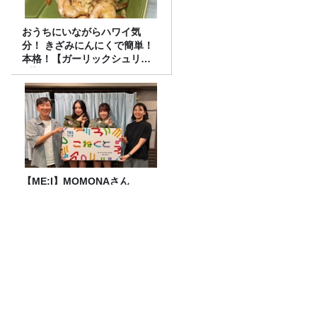
おうちにいながらハワイ気
分！ きざみにんにくで簡単！
本格！【ガーリックシュリン
プ】 桃屋のかんたんレシピ
【ME:I】MOMONAさん
&TSUZUMIさんとこねくと🌺
【後編】宇多丸『トイ・ストーリー５』
を語る！【映画評書き起こし 2026.7.30
放送】
鰻パクリ